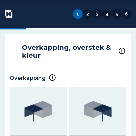
1
2
3
4
5
6
Overkapping, overstek &
1
kleur
Overkapping